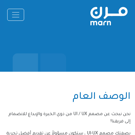
الوصف العام
نحن نبحث عن مصمم UI / UX من ذوي الخبرة والإبداع للانضمام
إلى فريقنا!
بصفتك مصمم UI-UX ، ستكون مسؤولاً عن تقديم أفضل تجربة